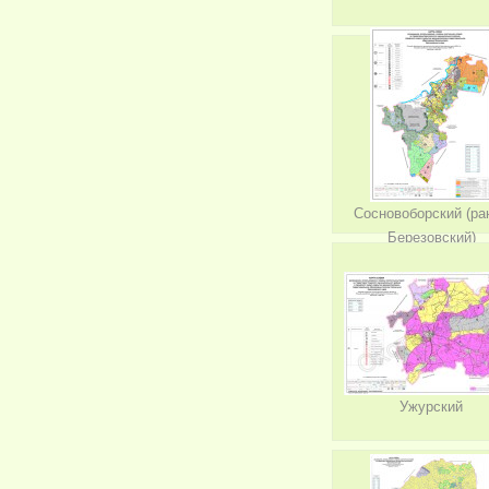
Сосновоборский (ра
Березовский)
Ужурский