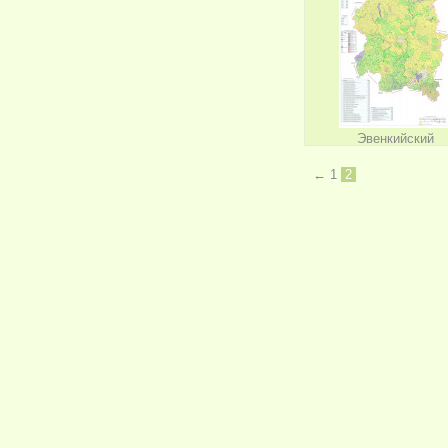
Эвенкийский
←
1
2