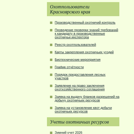
Охотпользователи
Красноярского края
Производственный охотничий контроль
Проведение проверки знаний требований
к кандидату в производственные
охотничьи инспектора
Реестр охотпользователей
Карты закрепления охотничьих угодий
Биотехнические мероприятия
График отчётности
Порядок предоставления лесных
участков
Заявление на право заключения
охотхозяйственного соглашения
Заявка на выдачу бланков разрешений на
добычу охотничьих ресурсов
Заявка на установление квот добычи
охотничьих ресурсов
Учеты охотничьих ресурсов
Зимний учет 2026