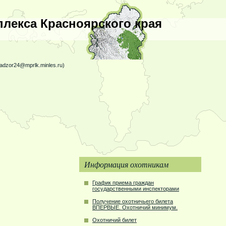
лекса Красноярского края
nadzor24@mprlk.minles.ru)
Информация охотникам
График приема граждан
государственными инспекторами
Получение охотничьего билета
ВПЕРВЫЕ. Охотничий минимум.
Охотничий билет