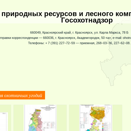
 природных ресурсов и лесного комп
Госохотнадзор
660049, Красноярский край, г. Красноярск, ул. Карла Маркса, 78 Б
тправки корреспонденции — 660036, г. Красноярск, Академгородок, 50 «а», e-mail: ohot
Телефоны: + 7 (391) 227–72–59 — приемная, 268–03–36, 227–62–08.
я охотничьих угодий