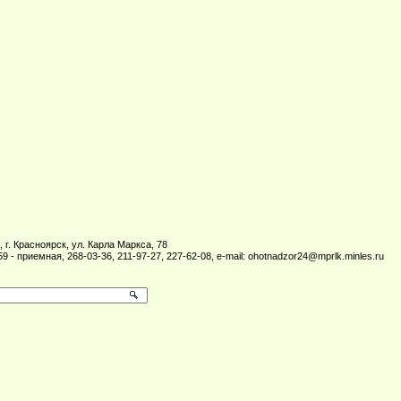
 г. Красноярск, ул. Карла Маркса, 78
59 - приемная, 268-03-36, 211-97-27, 227-62-08, e-mail: ohotnadzor24@mprlk.minles.ru