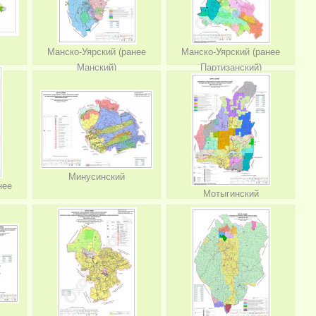
Манско-Уярский (ранее
Манско-Уярский (ранее
Манский)
Партизанский)
Минусинский
нее
Мотыгинский