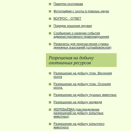
Памятки охотникам
Фотографии с охоты в помощь науке
ВОПРОС - ОТВЕТ
Порядок ношения оружия
Сообщение о наличии события
административного правонарушения
Реквизиты для перечисления суммы
денежных взысканий (штрафов/исков)
Разрешения на добычу
охотничьих ресурсов
Разрешение на добычу птиц. Весенняя
охота
Разрешение на добычу птиц. Осенняя
охота.
Разрешение на добычу пушных животных
Разрешение на добычу медведя
ЖЕРЕБЬЁВКА (распределение
разрешений на добычу копытных
животных)
Разрешение на добычу копытного
животного