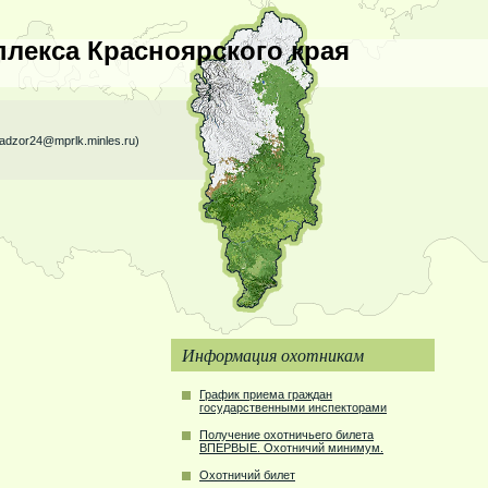
лекса Красноярского края
nadzor24@mprlk.minles.ru)
Информация охотникам
График приема граждан
государственными инспекторами
Получение охотничьего билета
ВПЕРВЫЕ. Охотничий минимум.
Охотничий билет