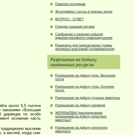
Памятки охотникам
Фотографии с охоты в помощь науке
ВОПРОС - ОТВЕТ
Порядок ношения оружия
Сообщение о наличии события
административного правонарушения
Реквизиты для перечисления суммы
денежных взысканий (штрафов/исков)
Разрешения на добычу
охотничьих ресурсов
Разрешение на добычу птиц. Весенняя
охота
Разрешение на добычу птиц. Осенняя
охота.
Разрешение на добычу пушных животных
Разрешение на добычу медведя
йти около 5,5 тысячи
в заказнике «Большая
ЖЕРЕБЬЁВКА (распределение
й дирекции по особо
разрешений на добычу копытных
мент основная часть
животных)
Разрешение на добычу копытного
с традиционно высоким
животного
 а весной, когда снег