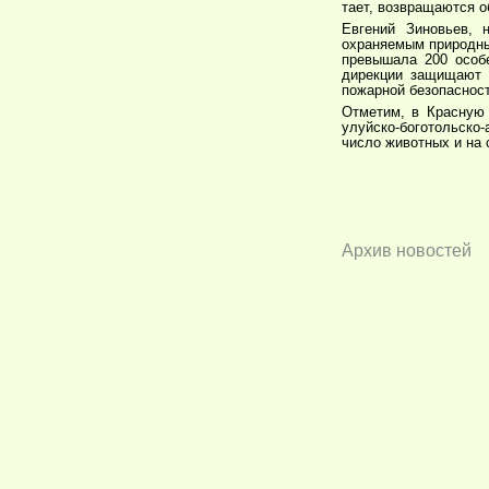
тает, возвращаются о
Евгений Зиновьев, 
охраняемым природны
превышала 200 особе
дирекции защищают 
пожарной безопасност
Отметим, в Красную 
улуйско-боготольско
число животных и на 
Архив новостей