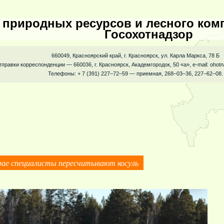
 природных ресурсов и лесного комп
Госохотнадзор
660049, Красноярский край, г. Красноярск, ул. Карла Маркса, 78 Б
тправки корреспонденции — 660036, г. Красноярск, Академгородок, 50 «а», e-mail: ohot
Телефоны: + 7 (391) 227–72–59 — приемная, 268–03–36, 227–62–08.
рае специалисты пересчитывают косуль