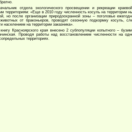
братно.
начальник отдела экологического просвещении и рекреации краево
м территориям: «Еще в 2010 году численность косуль на территории ны
й, но после организации природоохранной зоны – поголовье ежегодн
животных от браконьеров, проводят сезонную подкормку косуль, сл
и населением на территории заказника».
книгу Красноярского края внесено 2 субпопуляции копытного – бузимо
-ачинская. Проводя работы над восстановлением численности на од
сопредельных территориях.