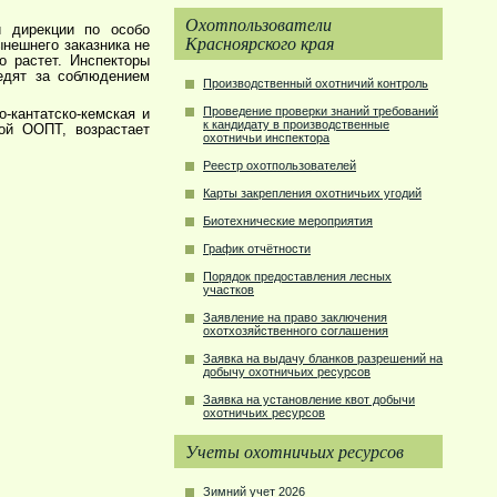
Охотпользователи
й дирекции по особо
Красноярского края
нешнего заказника не
о растет. Инспекторы
едят за соблюдением
Производственный охотничий контроль
Проведение проверки знаний требований
-кантатско-кемская и
к кандидату в производственные
ной ООПТ, возрастает
охотничьи инспектора
Реестр охотпользователей
Карты закрепления охотничьих угодий
Биотехнические мероприятия
График отчётности
Порядок предоставления лесных
участков
Заявление на право заключения
охотхозяйственного соглашения
Заявка на выдачу бланков разрешений на
добычу охотничьих ресурсов
Заявка на установление квот добычи
охотничьих ресурсов
Учеты охотничьих ресурсов
Зимний учет 2026