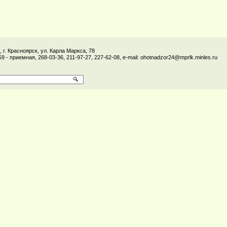
 г. Красноярск, ул. Карла Маркса, 78
59 - приемная, 268-03-36, 211-97-27, 227-62-08, e-mail: ohotnadzor24@mprlk.minles.ru