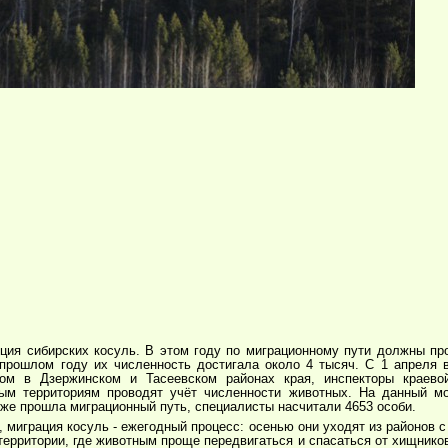
яция сибирских косуль. В этом году по миграционному пути должны про
 прошлом году их численность достигала около 4 тысяч. С 1 апреля 
ном в Дзержинском и Тасеевском районах края, инспекторы краево
ым территориям проводят учёт численности животных. На данный мо
же прошла миграционный путь, специалисты насчитали 4653 особи.
 миграция косуль - ежегодный процесс: осенью они уходят из районов 
ерритории, где животным проще передвигаться и спасаться от хищников,